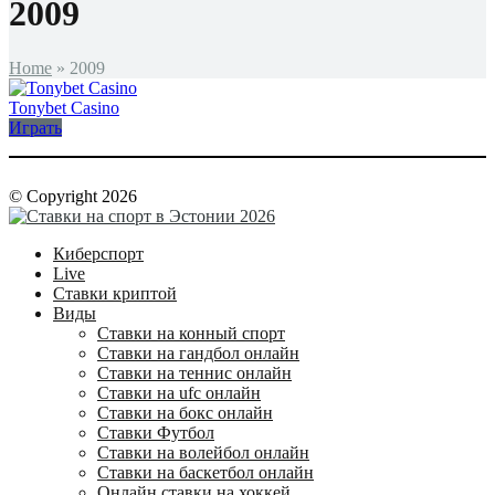
2009
Home
»
2009
Tonybet Casino
Играть
© Copyright 2026
Киберспорт
Live
Ставки криптой
Виды
Ставки на конный спорт
Ставки на гандбол онлайн
Ставки на теннис онлайн
Ставки на ufc онлайн
Ставки на бокс онлайн
Ставки Футбол
Cтавки на волейбол онлайн
Ставки на баскетбол онлайн
Онлайн ставки на хоккей