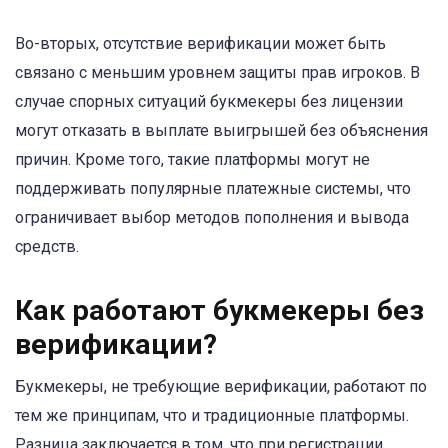
Во-вторых, отсутствие верификации может быть
связано с меньшим уровнем защиты прав игроков. В
случае спорных ситуаций букмекеры без лицензии
могут отказать в выплате выигрышей без объяснения
причин. Кроме того, такие платформы могут не
поддерживать популярные платежные системы, что
ограничивает выбор методов пополнения и вывода
средств.
Как работают букмекеры без
верификации?
Букмекеры, не требующие верификации, работают по
тем же принципам, что и традиционные платформы.
Разница заключается в том, что при регистрации