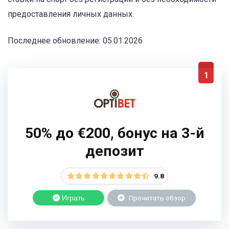
предоставления личных данных.
Последнее обновление: 05.01.2026
1
50% до €200, бонус на 3-й
депозит
9.8
Играть
Прочитать обзор