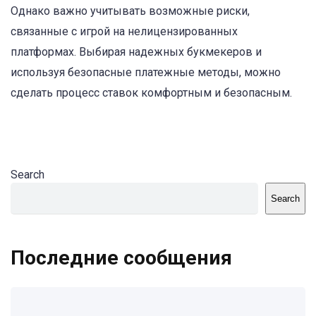
Однако важно учитывать возможные риски,
связанные с игрой на нелицензированных
платформах. Выбирая надежных букмекеров и
используя безопасные платежные методы, можно
сделать процесс ставок комфортным и безопасным.
Search
Search
Последние сообщения