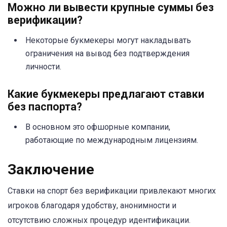
Можно ли вывести крупные суммы без
верификации?
Некоторые букмекеры могут накладывать
ограничения на вывод без подтверждения
личности.
Какие букмекеры предлагают ставки
без паспорта?
В основном это офшорные компании,
работающие по международным лицензиям.
Заключение
Ставки на спорт без верификации привлекают многих
игроков благодаря удобству, анонимности и
отсутствию сложных процедур идентификации.