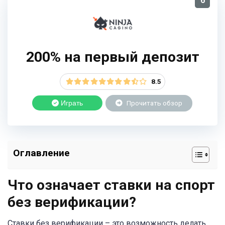
6
200% на первый депозит
8.5
Играть
Прочитать обзор
Оглавление
Что означает ставки на спорт
без верификации?
Ставки без верификации – это возможность делать