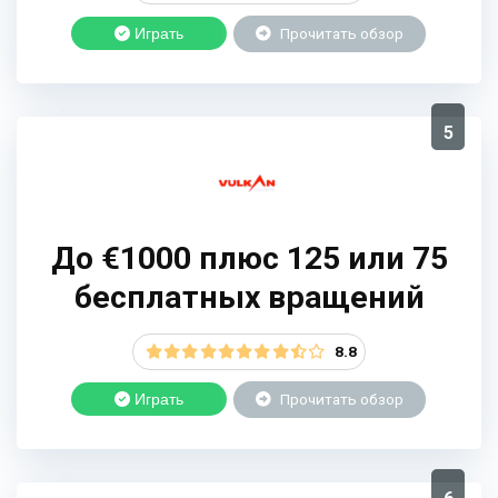
Играть
Прочитать обзор
5
До €1000 плюс 125 или 75
бесплатных вращений
8.8
Играть
Прочитать обзор