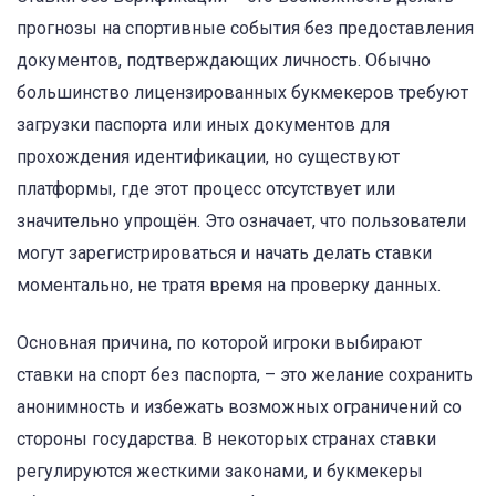
прогнозы на спортивные события без предоставления
документов, подтверждающих личность. Обычно
большинство лицензированных букмекеров требуют
загрузки паспорта или иных документов для
прохождения идентификации, но существуют
платформы, где этот процесс отсутствует или
значительно упрощён. Это означает, что пользователи
могут зарегистрироваться и начать делать ставки
моментально, не тратя время на проверку данных.
Основная причина, по которой игроки выбирают
ставки на спорт без паспорта, – это желание сохранить
анонимность и избежать возможных ограничений со
стороны государства. В некоторых странах ставки
регулируются жесткими законами, и букмекеры