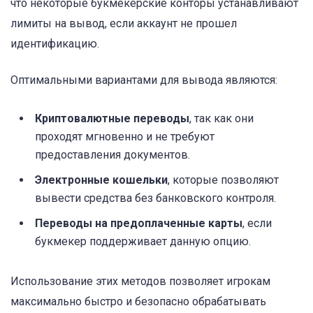
что некоторые букмекерские конторы устанавливают
лимиты на вывод, если аккаунт не прошел
идентификацию.
Оптимальными вариантами для вывода являются:
Криптовалютные переводы
, так как они
проходят мгновенно и не требуют
предоставления документов.
Электронные кошельки
, которые позволяют
вывести средства без банковского контроля.
Переводы на предоплаченные карты
, если
букмекер поддерживает данную опцию.
Использование этих методов позволяет игрокам
максимально быстро и безопасно обрабатывать