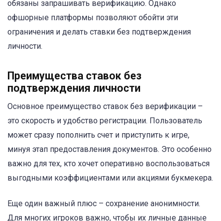
обязаны запрашивать верификацию. Однако
офшорные платформы позволяют обойти эти
ограничения и делать ставки без подтверждения
личности.
Преимущества ставок без
подтверждения личности
Основное преимущество ставок без верификации –
это скорость и удобство регистрации. Пользователь
может сразу пополнить счет и приступить к игре,
минуя этап предоставления документов. Это особенно
важно для тех, кто хочет оперативно воспользоваться
выгодными коэффициентами или акциями букмекера.
Еще один важный плюс – сохранение анонимности.
Для многих игроков важно, чтобы их личные данные