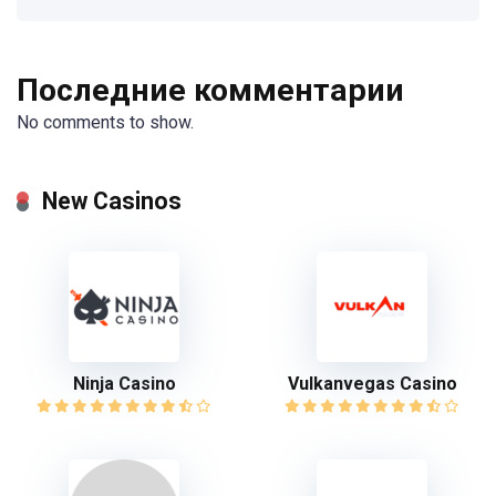
Последние комментарии
No comments to show.
New Casinos
Ninja Casino
Vulkanvegas Casino