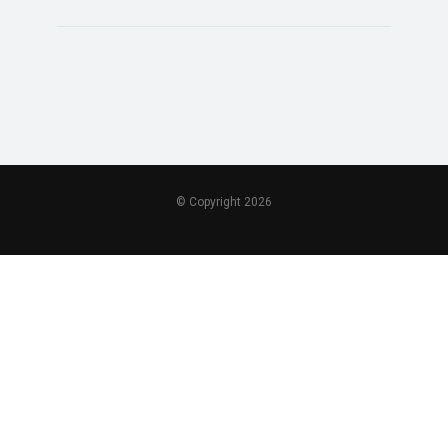
© Copyright 2026