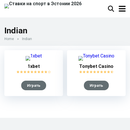
Indian
Home
»
Indian
1xbet
Tonybet Casino
Играть
Играть