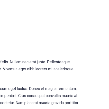
s felis. Nullam nec erat justo. Pellentesque
gna. Vivamus eget nibh laoreet mi scelerisque
r ipsum eget luctus. Donec et magna fermentum,
 imperdiet. Cras consequat convallis mauris at
nsectetur. Nam placerat mauris gravida porttitor