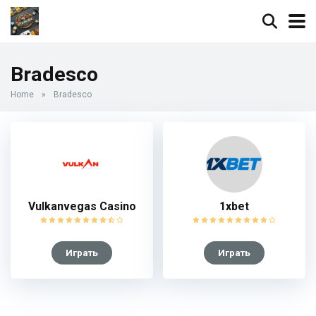
Bradesco
Home
»
Bradesco
Vulkanvegas Casino
1xbet
Играть
Играть