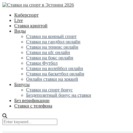
Киберспорт
Live
Ставки криптой
Виды
Ставки на конный спорт
Ставки на гандбол онлайн
Ставки на теннис онлайн
Ставки на ufc онлайн
Ставки на бокс онлайн
Ставки Футбол
Cтавки на волейбол онлайн
Ставки на баскетбол онлайн
Онлайн ставки на хоккей
Бонусы
Ставки на спорт бонус
Бездепозитный бонус на ставки
Без верификации
Ставки с телефона