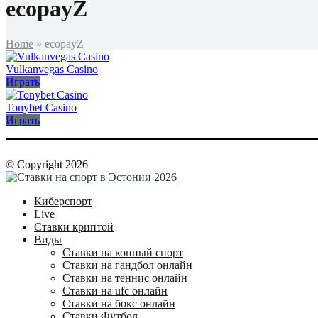
ecopayZ
Home
»
ecopayZ
Vulkanvegas Casino
Играть
Tonybet Casino
Играть
© Copyright 2026
Киберспорт
Live
Ставки криптой
Виды
Ставки на конный спорт
Ставки на гандбол онлайн
Ставки на теннис онлайн
Ставки на ufc онлайн
Ставки на бокс онлайн
Ставки Футбол