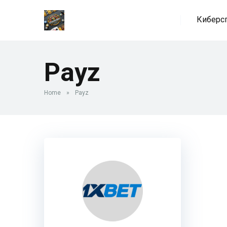
Киберс
Payz
Home
»
Payz