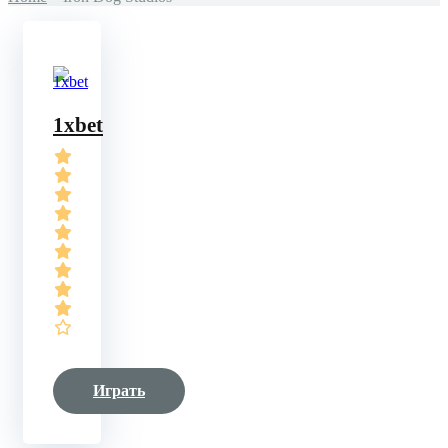
1xbet
Играть