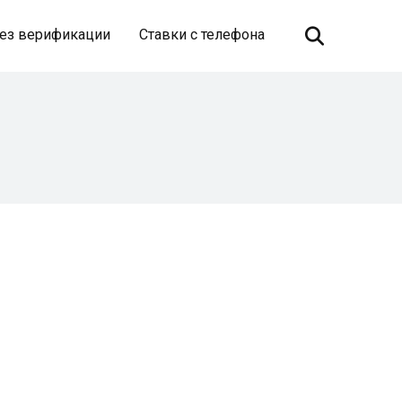
ез верификации
Ставки с телефона