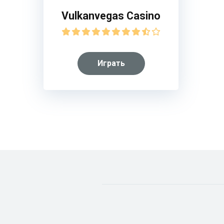
Vulkanvegas Casino
Играть