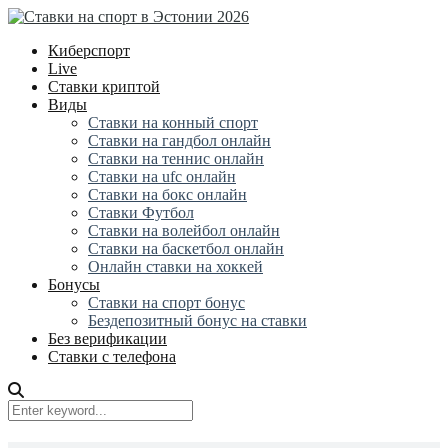
Киберспорт
Live
Ставки криптой
Виды
Ставки на конный спорт
Ставки на гандбол онлайн
Ставки на теннис онлайн
Ставки на ufc онлайн
Ставки на бокс онлайн
Ставки Футбол
Cтавки на волейбол онлайн
Ставки на баскетбол онлайн
Онлайн ставки на хоккей
Бонусы
Ставки на спорт бонус
Бездепозитный бонус на ставки
Без верификации
Ставки с телефона