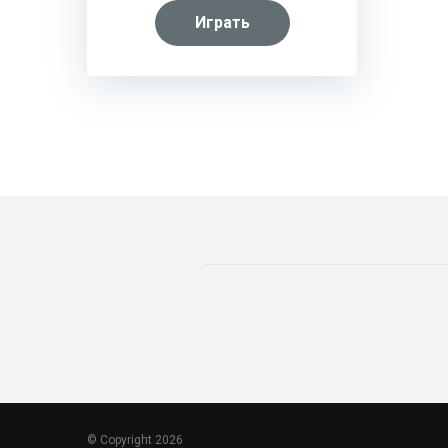
Играть
© Copyright 2026