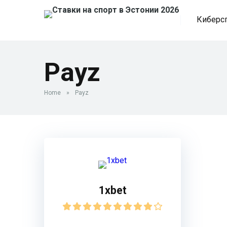
Киберс
Payz
Home
»
Payz
1xbet