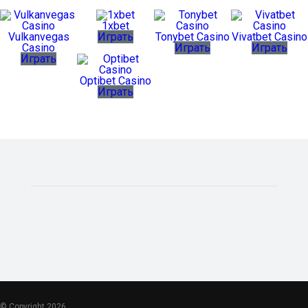
1xbet
Vulkanvegas
Играть
Tonybet Casino
Vivatbet Casino
Casino
Играть
Играть
Играть
Optibet Casino
Играть
© Copyright 2026