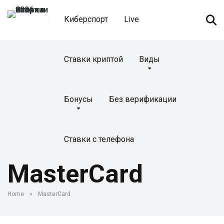
Киберспорт
Live
Ставки криптой
Виды
Бонусы
Без верификации
Ставки с телефона
MasterCard
Home
»
MasterCard