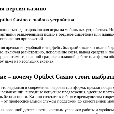
я версия казино
ptibet Casino с любого устройства
 полностью адаптировано для игры на мобильных устройствах. И
зартными развлечениями прямо в браузере смартфона или планше
 скачивания приложений.
ия предлагает удобный интерфейс, быстрый отклик и полный до
о, включая регистрацию, пополнение счета, вывод средств и по
даря оптимизированной графике и плавной работе платформа об
у даже на небольших экранах.
е – почему Optibet Casino стоит выбрат
 – это надежная и современная игровая платформа, предлагающа
х развлечений, выгодные бонусные предложения, удобные плат
ь безопасности. Казино сочетает в себе все преимущества совр
 – от профессиональной службы поддержки до качественной моб
нзированной деятельности, честным условиям работы и удобном