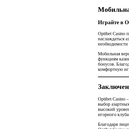
Мобильна
Играйте в O
Optibet Casino
наслаждаться а
необходимости
Мобильная верс
функциям казин
бонусов. Благо
комфортную игр
Заключени
Optibet Casino
выбор азартны
высокий уровен
игорного клуба
Благодаря лице