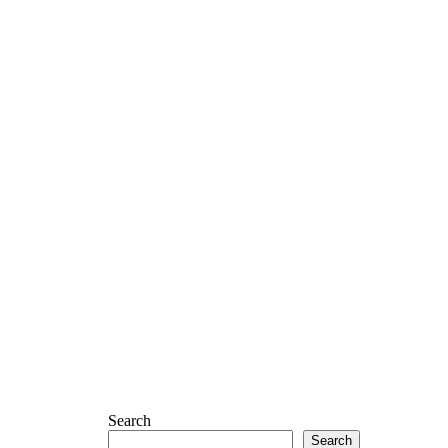
Search
Search