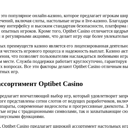
 – это популярное онлайн-казино, которое предлагает игрокам ш
ечений, включая слоты, настольные игры и live-казино. Благода
ому интерфейсу и высоким стандартам безопасности, платформа 
и опытных игроков. Кроме того, Optibet Casino отличается щед
и регулярными акциями, что делает игру еще более увлекатель
ых преимуществ казино является его лицензированная деятельно
 честность игрового процесса и надежность выплат. Казино акт
ния, что позволяет пользователям наслаждаться любимыми игр
м месте. Служба поддержки работает круглосуточно, гарантиру
 вопросах. Все эти факторы делают Optibet Casino отличным в
тных игр.
ссортимент Optibet Casino
 предлагает впечатляющий выбор игр, который удовлетворит зап
логе представлены сотни слотов от ведущих разработчиков, вклю
ппараты, современные видеослоты и прогрессивные джекпоты. 
стые игры с традиционными символами, так и захватывающие сю
онусными функциями.
 Optibet Casino предлагает широкий ассортимент настольных игр