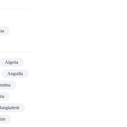
isa
Algeria
Anguilla
entina
ria
Bangladesh
ize