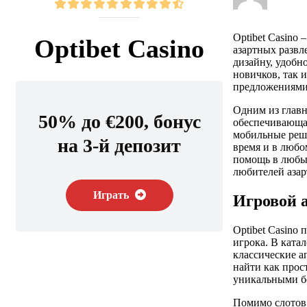
Optibet Casino
Optibet Casino
азартных развл
дизайну, удобн
новичков, так 
предложениями 
Одним из главн
50% до €200, бонус
обеспечивающая
мобильные реше
на 3-й депозит
время и в любо
помощь в любых
любителей азар
Играть
Игровой а
Optibet Casino
игрока. В ката
классические а
найти как про
уникальными б
Помимо слотов,