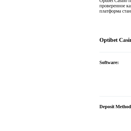
Optibet Casino
проверенное к
платформа ста
Optibet Casi
Software:
Deposit Method