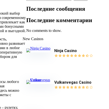
Последние сообщения
ирокий выбор
ря современному
Последние комментарии
привлекает как
рыми бонусными
No comments to show.
ной и выгодной.
New Casinos
сть,
ивно развивает
ами в любое
Ninja Casino
я оперативную
ыбором для
росы любого
Vulkanvegas Casino
чая
Здесь можно
жеты с
 – рулетку,