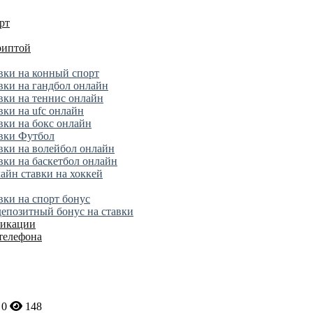
рт
риптой
вки на конный спорт
вки на гандбол онлайн
вки на теннис онлайн
вки на ufc онлайн
вки на бокс онлайн
вки Футбол
вки на волейбол онлайн
вки на баскетбол онлайн
айн ставки на хоккей
вки на спорт бонус
депозитный бонус на ставки
фикации
телефона
0
148