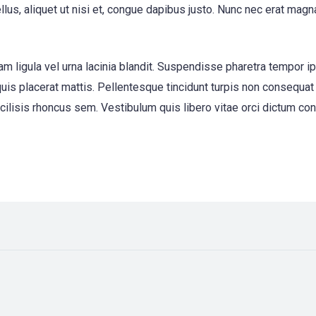
tellus, aliquet ut nisi et, congue dapibus justo. Nunc nec erat ma
quam ligula vel urna lacinia blandit. Suspendisse pharetra tempo
uis placerat mattis. Pellentesque tincidunt turpis non consequat
facilisis rhoncus sem. Vestibulum quis libero vitae orci dictum co