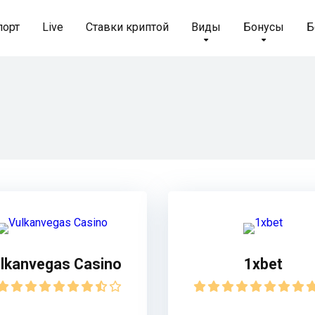
порт
Live
Ставки криптой
Виды
Бонусы
Б
lkanvegas Casino
1xbet