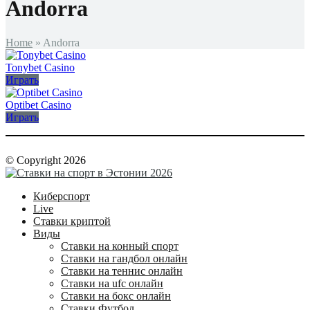
Andorra
Home
»
Andorra
Tonybet Casino
Играть
Optibet Casino
Играть
© Copyright 2026
Киберспорт
Live
Ставки криптой
Виды
Ставки на конный спорт
Ставки на гандбол онлайн
Ставки на теннис онлайн
Ставки на ufc онлайн
Ставки на бокс онлайн
Ставки Футбол