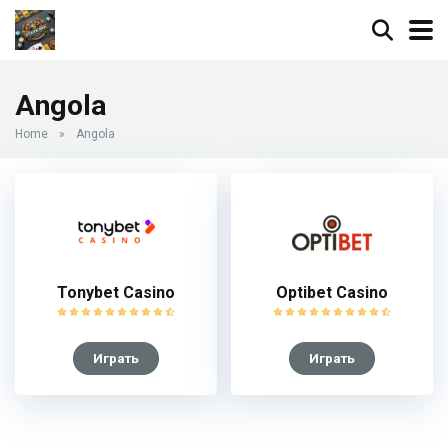
Angola
Home
»
Angola
Tonybet Casino
Optibet Casino
Играть
Играть