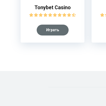
Tonybet Casino
Играть