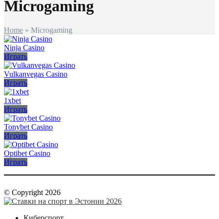
Microgaming
Home
»
Microgaming
Ninja Casino
Играть
Vulkanvegas Casino
Играть
1xbet
Играть
Tonybet Casino
Играть
Optibet Casino
Играть
© Copyright 2026
Киберспорт