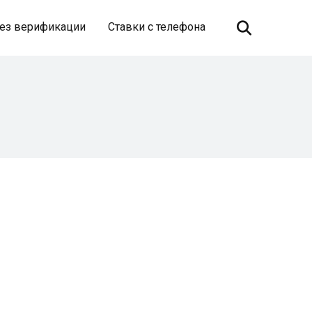
ез верификации
Ставки с телефона