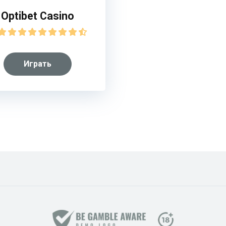
Optibet Casino
Играть