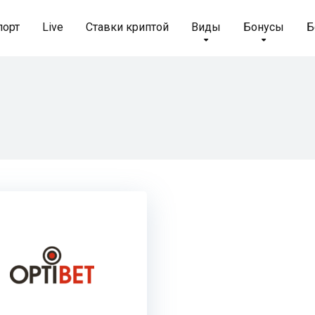
порт
Live
Ставки криптой
Виды
Бонусы
Б