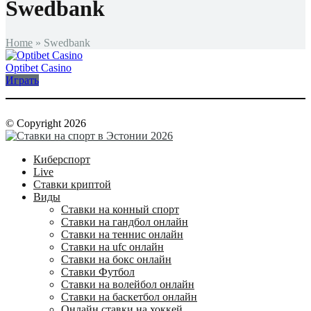
Swedbank
Home
»
Swedbank
Optibet Casino
Играть
© Copyright 2026
Киберспорт
Live
Ставки криптой
Виды
Ставки на конный спорт
Ставки на гандбол онлайн
Ставки на теннис онлайн
Ставки на ufc онлайн
Ставки на бокс онлайн
Ставки Футбол
Cтавки на волейбол онлайн
Ставки на баскетбол онлайн
Онлайн ставки на хоккей